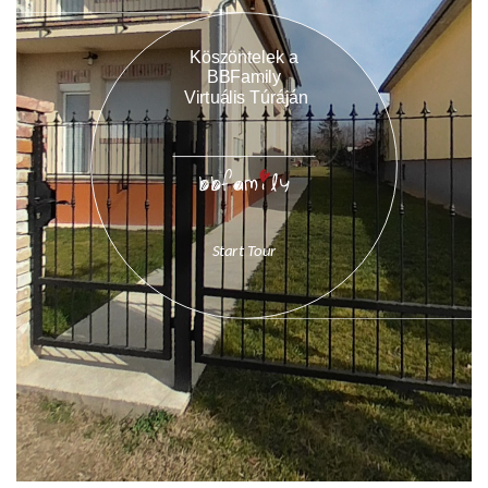
 Köszöntelek a 
BBFamily
 Virtuális Túráján
Start Tour