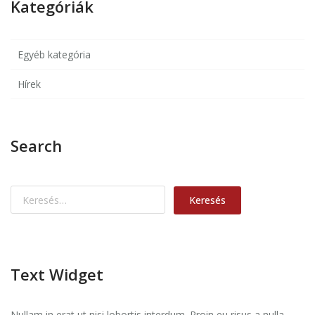
Kategóriák
Egyéb kategória
Hírek
Search
Text Widget
Nullam in erat ut nisi lobortis interdum. Proin eu risus a nulla