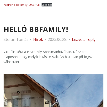
hazirend_bbfamily_2023_full
Letöltés
HELLÓ BBFAMILY!
Stefán Tamás
Hírek
2023.06.28.
Leave a reply
Virtuális séta a BBFamily Apartmanházában. Nézz körül
alaposan, hogy melyik lakás tetszik, így biztosan jól fogsz
választani.