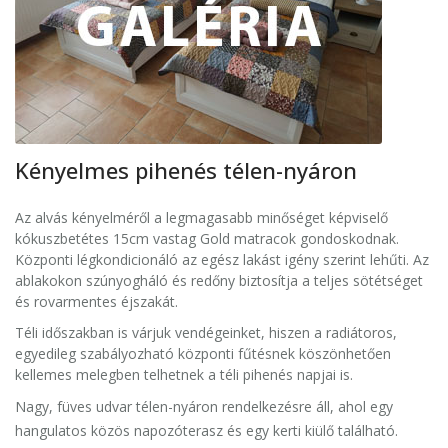
Kényelmes pihenés télen-nyáron
Az alvás kényelméről a legmagasabb minőséget képviselő
kókuszbetétes 15cm vastag Gold matracok gondoskodnak.
Központi légkondicionáló az egész lakást igény szerint lehűti. Az
ablakokon szúnyogháló és redőny biztosítja a teljes sötétséget
és rovarmentes éjszakát.
Téli időszakban is várjuk vendégeinket, hiszen a radiátoros,
egyedileg szabályozható központi fűtésnek köszönhetően
kellemes melegben telhetnek a téli pihenés napjai is.
Nagy, füves udvar télen-nyáron rendelkezésre áll, ahol egy
hangulatos közös napozóterasz és egy kerti kiülő található.