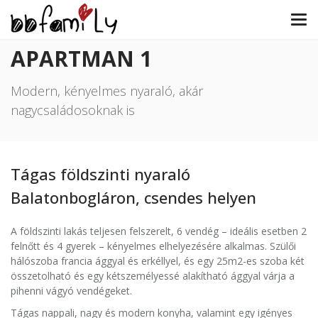
APARTMAN 1
Modern, kényelmes nyaraló, akár
nagycsaládosoknak is
Tágas földszinti nyaraló
Balatonbogláron, csendes helyen
A földszinti lakás teljesen felszerelt, 6 vendég – ideális esetben 2
felnőtt és 4 gyerek – kényelmes elhelyezésére alkalmas. Szülői
hálószoba francia ággyal és erkéllyel, és egy 25m2-es szoba két
összetolható és egy kétszemélyessé alakítható ággyal várja a
pihenni vágyó vendégeket.
Tágas nappali, nagy és modern konyha, valamint egy igényes